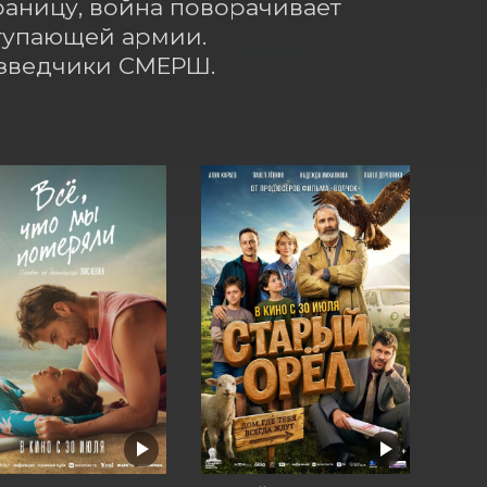
аницу, война поворачивает 
тупающей армии. 
азведчики СМЕРШ.