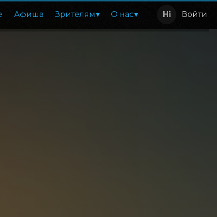
е
Афиша
Зрителям
О нас
Войти