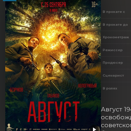
В прокате с
В прокате до
Хронометраж
Режиссер
Продюсер
Сценарист
В ролях
Август 1
освобожд
советско