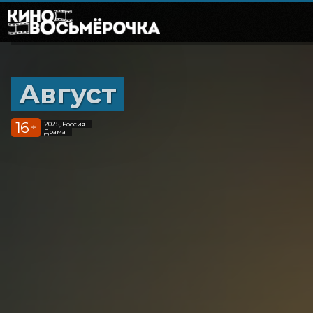
Август
16
2025, Россия
+
Драма