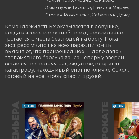
Кейси Чейз, Франц Конфьак,
Эммануэль Гарижо, Николя Марье,
Стефан Рончевски, Себастьян Дежу
Команда животных оказывается в ловушке, 
когда высокоскоростной поезд неожиданно 
трогается с места без людей на борту. Пока 
экспресс мчится на всех парах, питомцы 
выясняют, что произошедшее — дело лапок 
злопамятного барсука Ханса. Теперь у зверей 
остаётся последняя надежда предотвратить 
катастрофу: находчивый енот по кличке Сокол, 
готовый на всё, чтобы спасти друзей.
ПРЕМЬЕРА
В ПРОКАТЕ
ДЕТЯМ
ДЕТЯМ