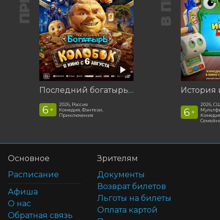
Последний богатырь. Колобок
История 
2026, Россия
2026, С
6
+
6
Комедия, Фэнтези,
Мультфи
+
Приключения
Комедия
Семейн
Основное
Зрителям
Расписание
Документы
Возврат билетов
Афиша
Льготы на билеты
О нас
Оплата картой
Обратная связь