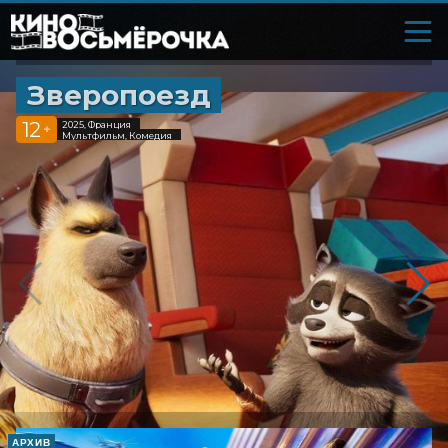
Зверопоезд
12
2025, Франция
+
Мультфильм, Комедия
АРХИВ