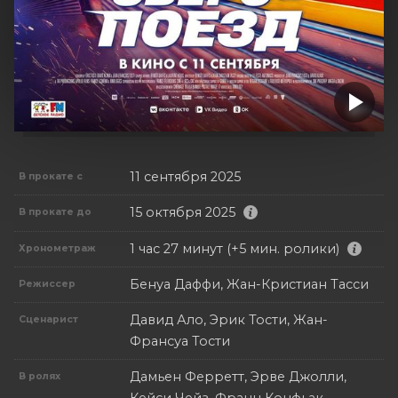
11 сентября 2025
В прокате с
15 октября 2025
В прокате до
1 час 27 минут (+5 мин. ролики)
Хронометраж
Бенуа Даффи, Жан-Кристиан Тасси
Режиссер
Давид Ало, Эрик Тости, Жан-
Сценарист
Франсуа Тости
Дамьен Ферретт, Эрве Джолли,
В ролях