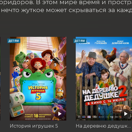
оридоров. В этом мире время и простр
а нечто жуткое может скрываться за каж
ДЕТЯМ
ДЕТЯМ
бок
История игрушек 5
На деревню дедушке 2