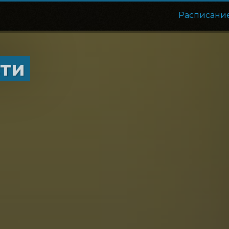
Расписани
сти