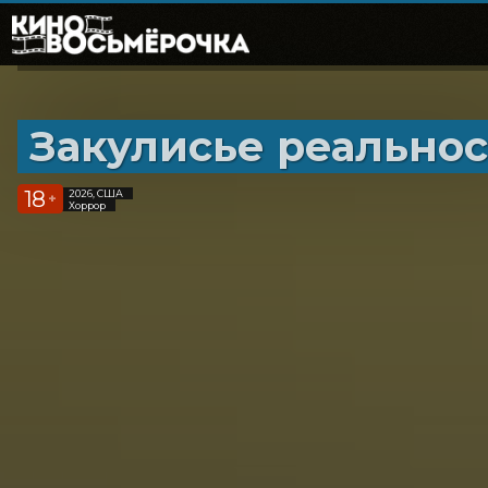
Закулисье реально
18
2026, США
+
Хоррор