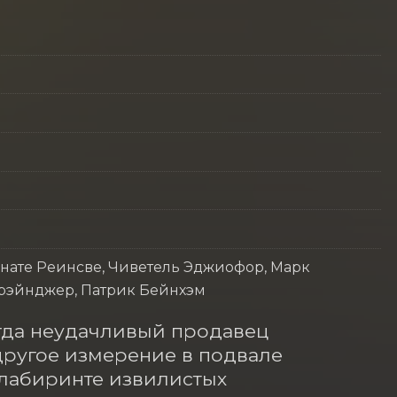
енате Реинсве, Чиветель Эджиофор, Марк
Грэйнджер, Патрик Бейнхэм
огда неудачливый продавец 
ругое измерение в подвале 
 лабиринте извилистых 