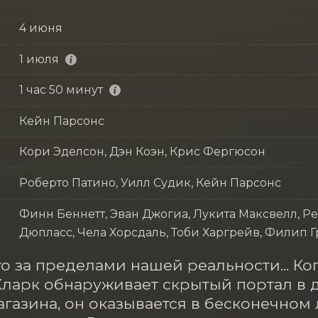
4 июня
1 июля
1 час 50 минут
Кейн Парсонс
Кори Эделсон, Дэн Коэн, Крис Фергюсон
Роберто Патино, Уилл Судик, Кейн Парсонс
Финн Беннетт, Эван Джогиа, Лукита Максвелл, Р
Дюпласс, Чела Хорсдаль, Тоби Харгрейв, Филип 
то за пределами нашей реальности... К
ларк обнаруживает скрытый портал в д
агазина, он оказывается в бесконечном