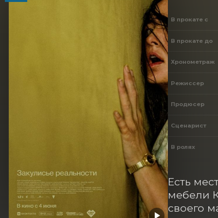
В прокате с
В прокате до
Хронометраж
Режиссер
Продюсер
Сценарист
В ролях
Есть мес
мебели К
своего м