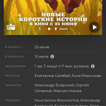
25 июня
В прокате с
15 июля
В прокате до
1 час 7 минут (+7 мин. ролики)
Хронометраж
Екатерина Салабай, Анна Миронова
Режиссер
Александр Боярский, Сергей
Продюсер
Сельянов, Максим Уханов
Константин Феоктистов, Александр
Сценарист