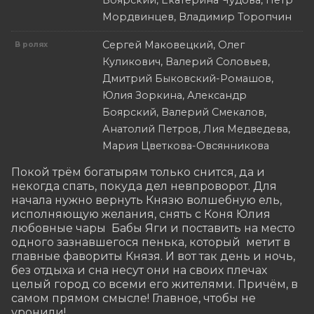
Боярский, Екатерина Чудова, Петр
Мордвинцев, Владимир Торопчин
Сергей Маковецкий, Олег
В ролях
Куликович, Валерий Соловьев,
Дмитрий Быковский-Ромашов,
Юлия Зоркина, Александр
Боярский, Валерий Смекалов,
Анатолий Петров, Лия Медведева,
Мария Цветкова-Овсянникова
Покой трём богатырям только снится, да и 
некогда спать, покуда дел невпроворот. Для 
начала нужно вернуть Князю волшебную ель, 
исполняющую желания, снять с Коня Юлия 
любовные чары  Бабы Яги и поставить на место 
одного зазнавшегося пенька, который  метит в 
главные фавориты Князя. И вот так день и ночь, 
без отдыха и сна несут они на своих плечах 
целый город со всеми его жителями. Причём, в 
самом прямом смысле! Главное, чтобы не 
уронили!