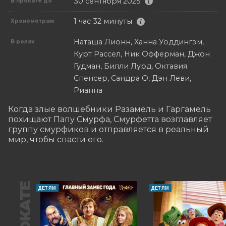
30 сентября 2025
В прокате до
1 час 32 минуты
Хронометраж
Наташа Лионн, Ханна Уоддингэм,
В ролях
Курт Рассел, Ник Офферман, Джон
Гудман, Билли Лурд, Октавия
Спенсер, Сандра О, Дэн Леви,
Рианна
Когда злые волшебники Разамель и Гаргамель 
похищают Папу Смурфа, Смурфетта возглавляет 
группу смурфиков и отправляется в реальный 
мир, чтобы спасти его.
В ПРОКАТЕ
ДЕТЯМ
ДЕТЯМ