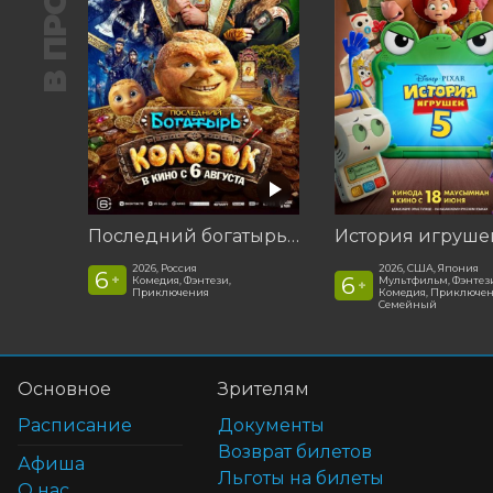
Последний богатырь. Колобок
История игруше
2026, Россия
2026, США, Япония
6
+
6
Комедия, Фэнтези,
Мультфильм, Фэнтези
+
Приключения
Комедия, Приключен
Семейный
Основное
Зрителям
Расписание
Документы
Возврат билетов
Афиша
Льготы на билеты
О нас