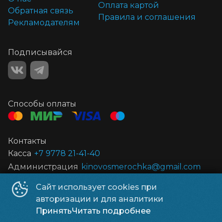
Оплата картой
Обратная связь
Правила и соглашения
Рекламодателям
Подписывайся
Способы оплаты
Контакты
Касса
+7 9778 21-41-40
Администрация
kinovosmerochka@gmail.com
Сайт использует cookies при
ИП Прокофьева
©
2011-
2026
авторизации и для аналитики
Powered by
p24.app
Принять
Читать подробнее