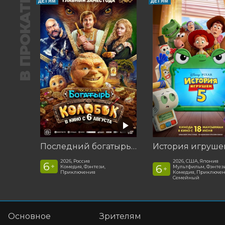
В ПРОКАТЕ
ДЕТЯМ
ДЕТЯМ
Последний богатырь. Колобок
История игруше
2026, Россия
2026, США, Япония
6
+
6
Комедия, Фэнтези,
Мультфильм, Фэнтези
+
Приключения
Комедия, Приключен
Семейный
Основное
Зрителям