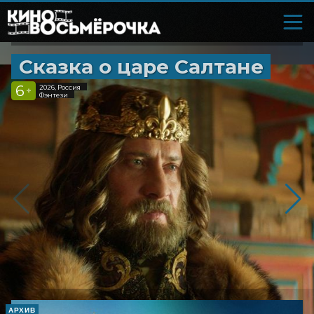
Сказка о царе Салтане
6
2026, Россия
+
Фэнтези
АРХИВ