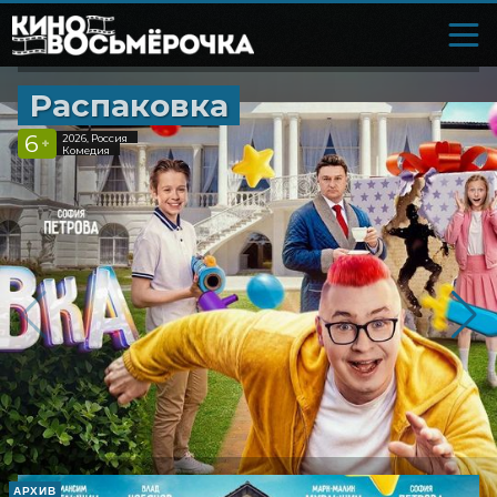
Распаковка
6
2026, Россия
+
Комедия
АРХИВ