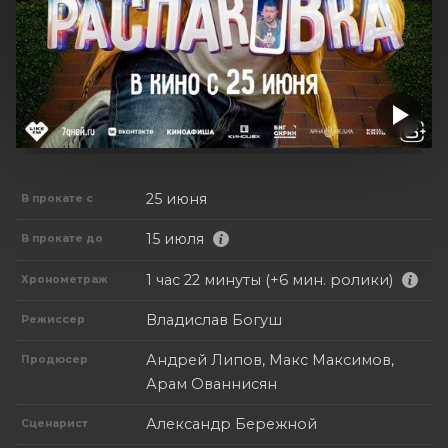
25 июня
В прокате с
15 июля
В прокате до
1 час 22 минуты (+6 мин. ролики)
Хронометраж
Владислав Богуш
Режиссер
Андрей Липов, Макс Максимов,
Продюсер
Арам Ованнисян
Александр Бережной
Сценарист