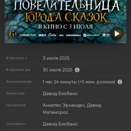
3 июля 2025
В прокате с
30 июля 2025
В прокате до
1 час 24 минуты (+5 мин. ролики)
Хронометраж
Давид Бисбано
Режиссер
Анхелес Эрнандес, Давид
Продюсер
Матаморос
Давид Бисбано
Сценарист