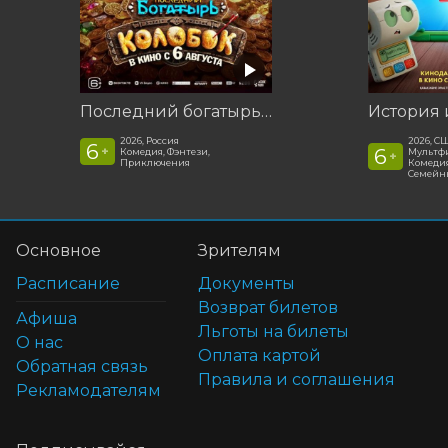
Последний богатырь. Колобок
История 
2026, Россия
2026, С
6
+
6
Комедия, Фэнтези,
Мультфи
+
Приключения
Комедия
Семейн
Основное
Зрителям
Расписание
Документы
Возврат билетов
Афиша
Льготы на билеты
О нас
Оплата картой
Обратная связь
Правила и соглашения
Рекламодателям