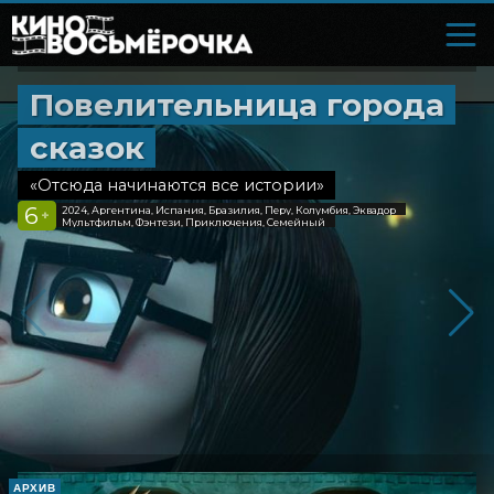
Повелительница города
сказок
«Отсюда начинаются все истории»
6
2024, Аргентина, Испания, Бразилия, Перу, Колумбия, Эквадор
+
Мультфильм, Фэнтези, Приключения, Семейный
АРХИВ