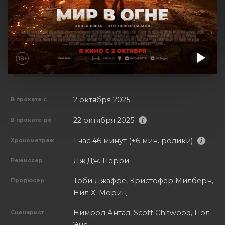
2 октября 2025
В прокате с
22 октября 2025
В прокате до
1 час 46 минут (+6 мин. ролики)
Хронометраж
Дж.Дж. Перри
Режиссер
Тоби Джаффе, Кристофер Милбёрн,
Продюсер
Нил Х. Мориц
Нимрод Антал, Scott Chitwood, Пол
Сценарист