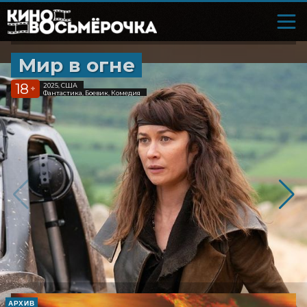
Мир в огне
18
2025, США
+
Фантастика, Боевик, Комедия
АРХИВ