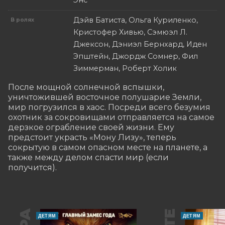
Энс
Дэйв Батиста, Ольга Куриленко,
В ролях
Кристофер Хивью, Сэмюэл Л.
Джексон, Дэниэл Бернхард, Иден
Эпштейн, Джордж Сомнер, Фил
Зиммерман, Роберт Холик
После мощной солнечной вспышки, 
уничтожившей восточное полушарие Земли, 
мир погрузился в хаос. Посреди всего безумия 
охотник за сокровищами отправляется на самое 
дерзкое ограбление своей жизни. Ему 
предстоит украсть «Мону Лизу», теперь 
сокрытую в самом опасном месте на планете, а 
также между делом спасти мир (если 
получится).
ДЕТЯМ
ДЕТЯМ