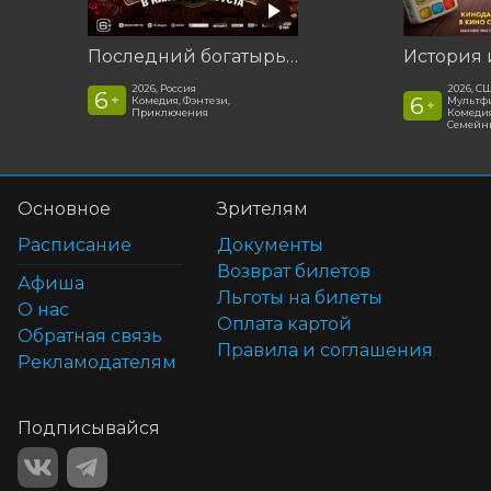
Последний богатырь. Колобок
История 
2026, Россия
2026, С
6
+
6
Комедия, Фэнтези,
Мультфи
+
Приключения
Комедия
Семейн
Основное
Зрителям
Расписание
Документы
Возврат билетов
Афиша
Льготы на билеты
О нас
Оплата картой
Обратная связь
Правила и соглашения
Рекламодателям
Подписывайся