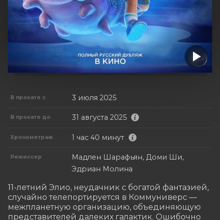
3 июля 2025
В прокате с
31 августа 2025
В прокате до
1 час 40 минут
Хронометраж
Мадлен Шарафьян, Доми Ши,
Режиссер
Эдриан Молина
11-летний Элио, неудачник с богатой фантазией, 
случайно телепортируется в Коммуниверс — 
межпланетную организацию, объединяющую 
представителей далеких галактик. Ошибочно 