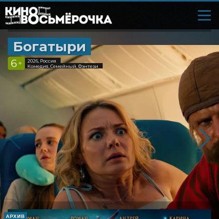
Богатыри
6
2026, Россия
+
Комедия, Семейный, Фэнтези
АРХИВ