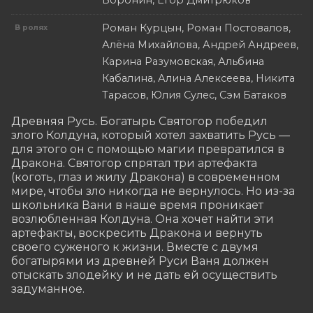
Воронин, Егор Дмитрюков
Роман Курцын, Роман Постовалов,
В ролях
Алёна Михайлова, Андрей Андреев,
Карина Разумовская, Альбина
Кабалина, Алина Алексеева, Никита
Тарасов, Юлия Сулес, Сэм Батаков
Древняя Русь. Богатырь Святогор победил 
злого Колдуна, который хотел захватить Русь — 
для этого он с помощью магии превратился в 
Дракона. Святогор спрятал три артефакта 
(коготь, глаз и жилу Дракона) в современном 
мире, чтобы зло никогда не вернулось. Но из-за 
школьника Вани в наше время проникает 
возлюбленная Колдуна. Она хочет найти эти 
артефакты, воскресить Дракона и вернуть 
своего суженого к жизни. Вместе с двумя 
богатырями из древней Руси Ваня должен 
отыскать злодейку и не дать ей осуществить 
задуманное.