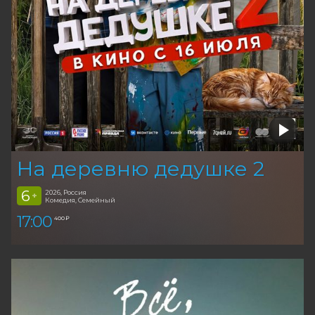
На деревню дедушке 2
6
2026, Россия
+
Комедия, Семейный
17:00
400 ₽